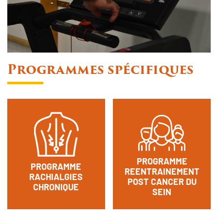
Programmes spécifiques
PROGRAMME
PROGRAMME
REENTRAINEMENT
RACHIALGIES
POST CANCER DU
CHRONIQUE
SEIN