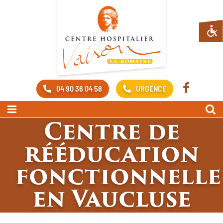
Passer
au
contenu
04 90 36 04 58
URGENCE
Centre de
rééducation
fonctionnelle
en Vaucluse